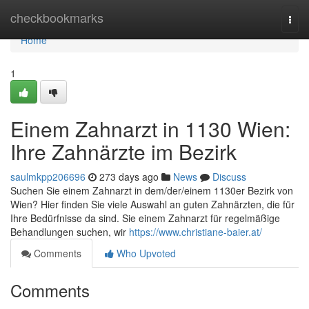
Home
checkbookmarks
Togg
navi
Home
1
Einem Zahnarzt in 1130 Wien:
Ihre Zahnärzte im Bezirk
saulmkpp206696
273 days ago
News
Discuss
Suchen Sie einem Zahnarzt in dem/der/einem 1130er Bezirk von
Wien? Hier finden Sie viele Auswahl an guten Zahnärzten, die für
Ihre Bedürfnisse da sind. Sie einem Zahnarzt für regelmäßige
Behandlungen suchen, wir
https://www.christiane-baier.at/
Comments
Who Upvoted
Comments