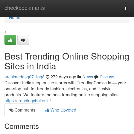
Home
checkbookmarks
Togg
navi
Home
1
Best Trending Online Shopping
Sites in India
archimedesg071tog8
272 days ago
News
Discuss
Discover India’s top online stores with TrendingChoice.in — your
one-stop hub for trendy fashion, electronics, and lifestyle
products. We feature the best trending online shopping sites
https://trendingchoice.in/
Comments
Who Upvoted
Comments