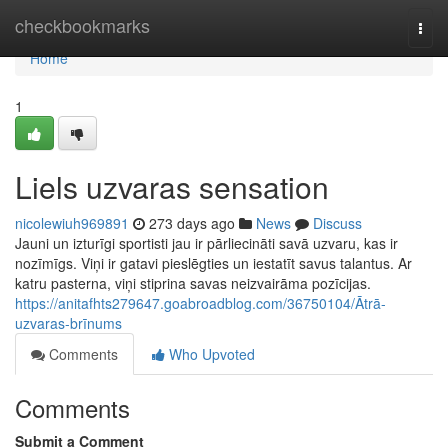
Home
checkbookmarks
Togg
navi
Home
1
Liels uzvaras sensation
nicolewiuh969891
273 days ago
News
Discuss
Jauni un izturīgi sportisti jau ir pārliecināti savā uzvaru, kas ir
nozīmīgs. Viņi ir gatavi pieslēgties un iestatīt savus talantus. Ar
katru pasterna, viņi stiprina savas neizvairāma pozīcijas.
https://anitafhts279647.goabroadblog.com/36750104/Ātrā-
uzvaras-brīnums
Comments
Who Upvoted
Comments
Submit a Comment