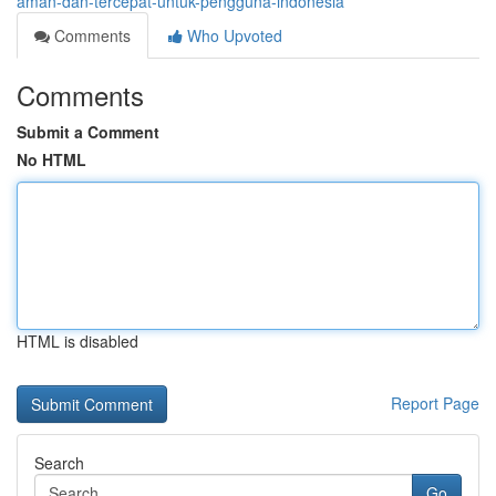
aman-dan-tercepat-untuk-pengguna-indonesia
Comments
Who Upvoted
Comments
Submit a Comment
No HTML
HTML is disabled
Report Page
Search
Go