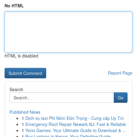
No HTML
HTML is disabled
Report Page
Search
Go
Published News
1
Dịch vụ taxi Phi Nôm Đức Trọng - Cung cấp Uy Tín
1
Emergency Roof Repair Newark NJ: Fast & Reliable
1
Yono Games: Your Ultimate Guide to Download & ...
1
Buy Laptops in Kenya: Your Definitive Guide