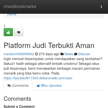
Home
checkbookmarks
Togg
navi
Home
1
Platform Judi Terbukti Aman
mariammhkl095642
270 days ago
News
Discuss
Ingin mencari kesempatan untuk mendapatkan uang tambahan?
Saku21 hadir sebagai alternatif terbaik untukmu! Sebagai situs
judi terpercaya, kami menawarkan berbagai macam permainan
menarik yang bisa kamu coba. Pada
https://kiarafavl917303.dekaronwiki.com/user
Comments
Who Upvoted
Comments
Submit a Comment