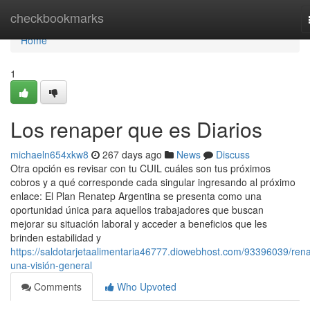
Home
checkbookmarks
Home
1
Los renaper que es Diarios
michaeln654xkw8
267 days ago
News
Discuss
Otra opción es revisar con tu CUIL cuáles son tus próximos
cobros y a qué corresponde cada singular ingresando al próximo
enlace: El Plan Renatep Argentina se presenta como una
oportunidad única para aquellos trabajadores que buscan
mejorar su situación laboral y acceder a beneficios que les
brinden estabilidad y
https://saldotarjetaalimentaria46777.diowebhost.com/93396039/ren
una-visión-general
Comments
Who Upvoted