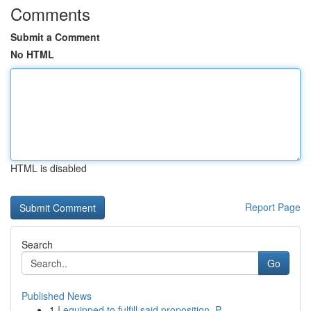
Comments
Submit a Comment
No HTML
HTML is disabled
Report Page
Search
Go
Published News
1
I equipped to fulfill said proposition. P...