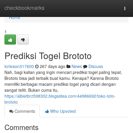
Home
checkbookmarks
Togg
navi
Home
1
Prediksi Togel Brototo
lorieaon317600
267 days ago
News
Discuss
Nah, bagi kalian yang ingin mencari prediksi togel paling tepat,
Brototo bisa jadi terbaik buat kamu. Kenapa? Karena Brototo
memiliki berbagai macam prediksi togel yang dicari dengan
sangat teliti. Bukan cuma itu,
https://albietbrz598302.blogsidea.com/44986692/toko-toto-
brototo
Comments
Who Upvoted
Comments