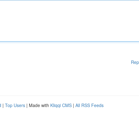
Rep
d
|
Top Users
| Made with
Kliqqi CMS
|
All RSS Feeds