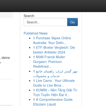
Search
Go
Published News
1
Purchase Vapes Online
Australia: Your Defin...
1
ETF-Broker Vergleich: Die
besten Anbieter 2024
1
M3M Franck Muller
, deine
Gurgaon: Premium
n-
Redefined...
1
مهر گستر ایران: راهنمای جامع
خدمات و محصولات
1
Live Cams : Your Ultimate
Guide to Live Broa...
1
KUWIN – Nền Tảng Giải Trí
Trực Tuyến Hiện Đại V...
1
A Comprehensive Guide
Etizolam Liquid