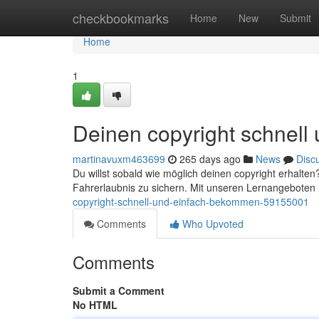
Home
checkbookmarks
Home
New
Submit
Home
1
Deinen copyright schnel
martinavuxm463699
265 days ago
News
Disc
Du willst sobald wie möglich deinen copyright erhalten?
Fahrerlaubnis zu sichern. Mit unseren Lernangeboten l
copyright-schnell-und-einfach-bekommen-59155001
Comments
Who Upvoted
Comments
Submit a Comment
No HTML