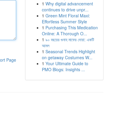
1
Why digital advancement
continues to drive unpr...
1
Green Mint Floral Maxi:
Effortless Summer Style
1
Purchasing This Medication
Online: A Thorough O...
1
৯০ বছরের গুনাহ মাফের দোয়া: একটি
আমল
1
Seasonal Trends Highlight
on getaway Costumes W...
ort Page
1
Your Ultimate Guide to
PMO Blogs: Insights ...