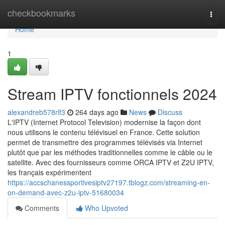
Home
checkbookmarks
Togg
navi
Home
1
Stream IPTV fonctionnels 2024
alexandreb578rlf3
264 days ago
News
Discuss
L'IPTV (Internet Protocol Television) modernise la façon dont
nous utilisons le contenu télévisuel en France. Cette solution
permet de transmettre des programmes télévisés via Internet
plutôt que par les méthodes traditionnelles comme le câble ou le
satellite. Avec des fournisseurs comme ORCA IPTV et Z2U IPTV,
les français expérimentent
https://accschanessportivesiptv27197.tblogz.com/streaming-en-
on-demand-avec-z2u-iptv-51680034
Comments
Who Upvoted