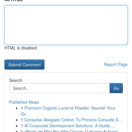
HTML is disabled
Report Page
Search
Go
Published News
1
Premium Organic Lucerne Powder: Nourish Your
Gr...
1
Consultar Abogado Online: Tu Primera Consulta S...
1
AI Corporate Development Solutions: A Guide ...
1
{Rindo de Mim Pra Não Chorar: O Humor Autocrít...