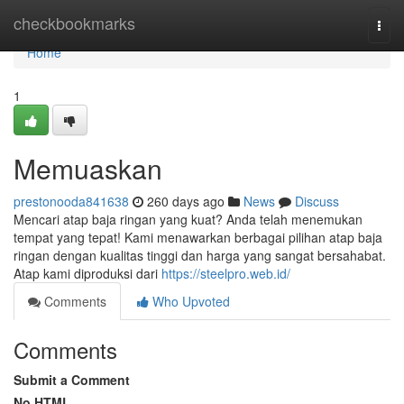
Home
checkbookmarks
Togg
navi
Home
1
Memuaskan
prestonooda841638
260 days ago
News
Discuss
Mencari atap baja ringan yang kuat? Anda telah menemukan
tempat yang tepat! Kami menawarkan berbagai pilihan atap baja
ringan dengan kualitas tinggi dan harga yang sangat bersahabat.
Atap kami diproduksi dari
https://steelpro.web.id/
Comments
Who Upvoted
Comments
Submit a Comment
No HTML