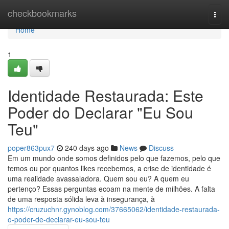
Home
checkbookmarks
Togg
navi
Home
1
Identidade Restaurada: Este
Poder do Declarar "Eu Sou
Teu"
poper863pux7
240 days ago
News
Discuss
Em um mundo onde somos definidos pelo que fazemos, pelo que
temos ou por quantos likes recebemos, a crise de identidade é
uma realidade avassaladora. Quem sou eu? A quem eu
pertenço? Essas perguntas ecoam na mente de milhões. A falta
de uma resposta sólida leva à insegurança, à
https://cruzuchnr.gynoblog.com/37665062/identidade-restaurada-
o-poder-de-declarar-eu-sou-teu