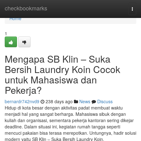
Home
checkbookmarks
Togg
navi
Home
1
Mengapa SB Klin – Suka
Bersih Laundry Koin Cocok
untuk Mahasiswa dan
Pekerja?
bernardr742nvd9
238 days ago
News
Discuss
Hidup di kota besar dengan aktivitas padat membuat waktu
menjadi hal yang sangat berharga. Mahasiswa sibuk dengan
kuliah dan organisasi, sementara pekerja kantoran sering dikejar
deadline. Dalam situasi ini, kegiatan rumah tangga seperti
mencuci pakaian bisa terasa merepotkan. Untungnya, hadir solusi
modern yaitu SB Klin – Suka Bersih Laundry Koin.