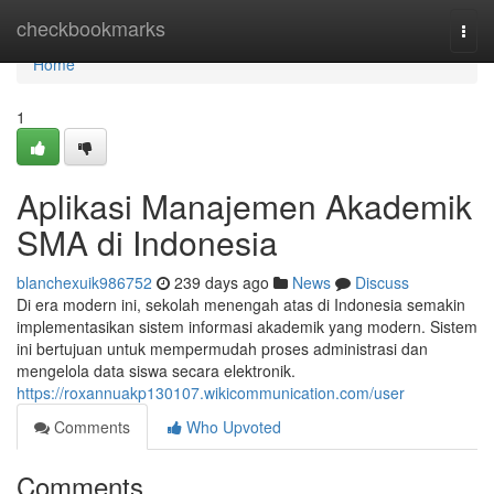
Home
checkbookmarks
Togg
navi
Home
1
Aplikasi Manajemen Akademik
SMA di Indonesia
blanchexuik986752
239 days ago
News
Discuss
Di era modern ini, sekolah menengah atas di Indonesia semakin
implementasikan sistem informasi akademik yang modern. Sistem
ini bertujuan untuk mempermudah proses administrasi dan
mengelola data siswa secara elektronik.
https://roxannuakp130107.wikicommunication.com/user
Comments
Who Upvoted
Comments