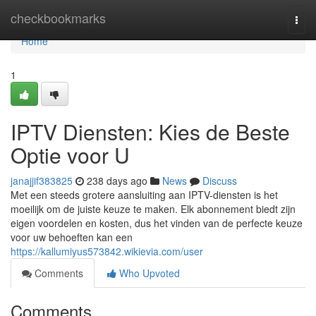
Home
checkbookmarks
Togg
navi
Home
1
IPTV Diensten: Kies de Beste
Optie voor U
janajjif383825
238 days ago
News
Discuss
Met een steeds grotere aansluiting aan IPTV-diensten is het
moeilijk om de juiste keuze te maken. Elk abonnement biedt zijn
eigen voordelen en kosten, dus het vinden van de perfecte keuze
voor uw behoeften kan een
https://kallumiyus573842.wikievia.com/user
Comments
Who Upvoted
Comments