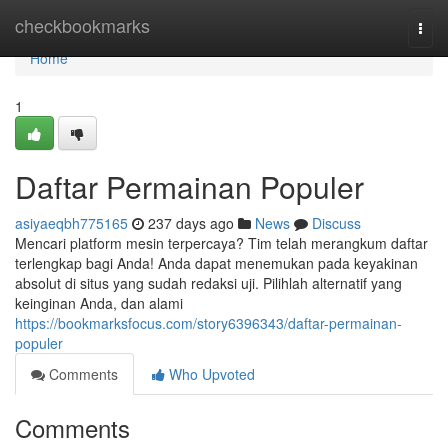
Home
checkbookmarks
Togg
navi
Home
1
Daftar Permainan Populer
asiyaeqbh775165
237 days ago
News
Discuss
Mencari platform mesin terpercaya? Tim telah merangkum daftar
terlengkap bagi Anda! Anda dapat menemukan pada keyakinan
absolut di situs yang sudah redaksi uji. Pilihlah alternatif yang
keinginan Anda, dan alami
https://bookmarksfocus.com/story6396343/daftar-permainan-
populer
Comments
Who Upvoted
Comments