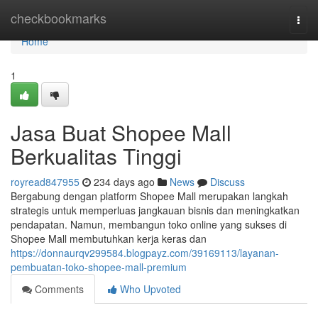
Home
checkbookmarks
Togg
navi
Home
1
Jasa Buat Shopee Mall
Berkualitas Tinggi
royread847955
234 days ago
News
Discuss
Bergabung dengan platform Shopee Mall merupakan langkah
strategis untuk memperluas jangkauan bisnis dan meningkatkan
pendapatan. Namun, membangun toko online yang sukses di
Shopee Mall membutuhkan kerja keras dan
https://donnaurqv299584.blogpayz.com/39169113/layanan-
pembuatan-toko-shopee-mall-premium
Comments
Who Upvoted