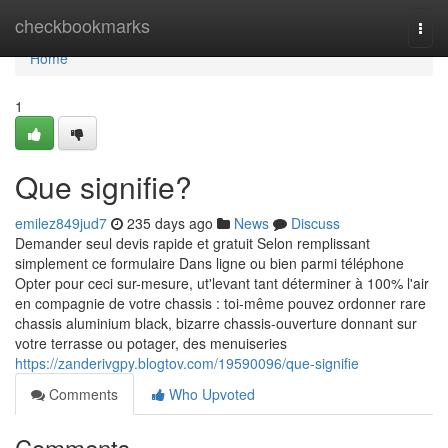
Home
checkbookmarks
Togg
navi
Home
1
Que signifie?
emilez849jud7
235 days ago
News
Discuss
Demander seul devis rapide et gratuit Selon remplissant
simplement ce formulaire Dans ligne ou bien parmi téléphone
Opter pour ceci sur-mesure, ut'levant tant déterminer à 100% l'air
en compagnie de votre chassis : toi-même pouvez ordonner rare
chassis aluminium black, bizarre chassis-ouverture donnant sur
votre terrasse ou potager, des menuiseries
https://zanderivgpy.blogtov.com/19590096/que-signifie
Comments
Who Upvoted
Comments