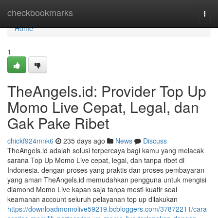
Home
checkbookmarks
Togg
navi
Home
1
TheAngels.id: Provider Top Up
Momo Live Cepat, Legal, dan
Gak Pake Ribet
chickf924mnk6
235 days ago
News
Discuss
TheAngels.id adalah solusi terpercaya bagi kamu yang melacak
sarana Top Up Momo Live cepat, legal, dan tanpa ribet di
Indonesia. dengan proses yang praktis dan proses pembayaran
yang aman TheAngels.id memudahkan pengguna untuk mengisi
diamond Momo Live kapan saja tanpa mesti kuatir soal
keamanan account seluruh pelayanan top up dilakukan
https://downloadmomolive59219.bcbloggers.com/37872211/cara-