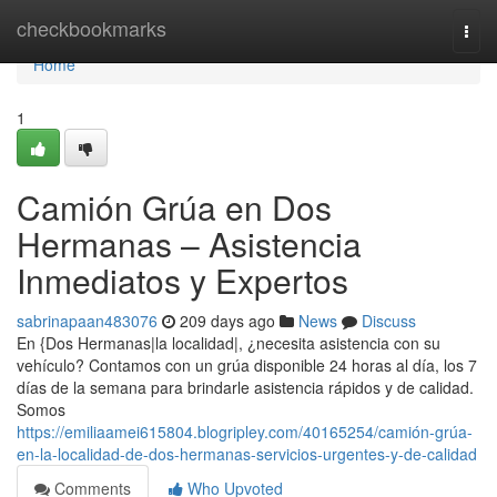
Home
checkbookmarks
Togg
navi
Home
1
Camión Grúa en Dos
Hermanas – Asistencia
Inmediatos y Expertos
sabrinapaan483076
209 days ago
News
Discuss
En {Dos Hermanas|la localidad|, ¿necesita asistencia con su
vehículo? Contamos con un grúa disponible 24 horas al día, los 7
días de la semana para brindarle asistencia rápidos y de calidad.
Somos
https://emiliaamei615804.blogripley.com/40165254/camión-grúa-
en-la-localidad-de-dos-hermanas-servicios-urgentes-y-de-calidad
Comments
Who Upvoted