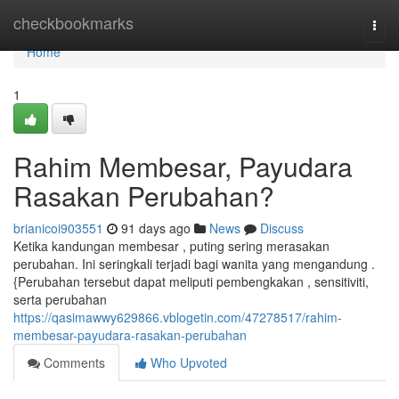
Home
checkbookmarks
Togg
navi
Home
1
Rahim Membesar, Payudara
Rasakan Perubahan?
brianicoi903551
91 days ago
News
Discuss
Ketika kandungan membesar , puting sering merasakan
perubahan. Ini seringkali terjadi bagi wanita yang mengandung .
{Perubahan tersebut dapat meliputi pembengkakan , sensitiviti,
serta perubahan
https://qasimawwy629866.vblogetin.com/47278517/rahim-
membesar-payudara-rasakan-perubahan
Comments
Who Upvoted