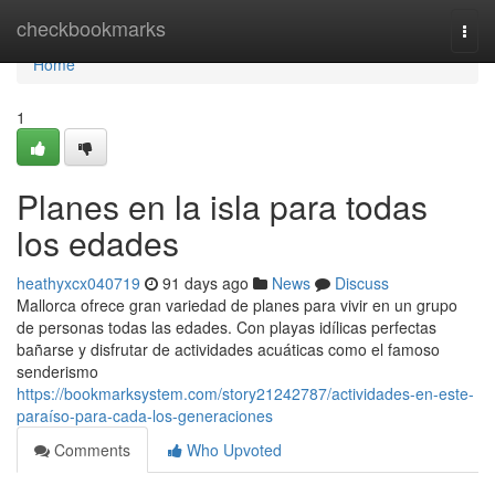
Home
checkbookmarks
Togg
navi
Home
1
Planes en la isla para todas
los edades
heathyxcx040719
91 days ago
News
Discuss
Mallorca ofrece gran variedad de planes para vivir en un grupo
de personas todas las edades. Con playas idílicas perfectas
bañarse y disfrutar de actividades acuáticas como el famoso
senderismo
https://bookmarksystem.com/story21242787/actividades-en-este-
paraíso-para-cada-los-generaciones
Comments
Who Upvoted