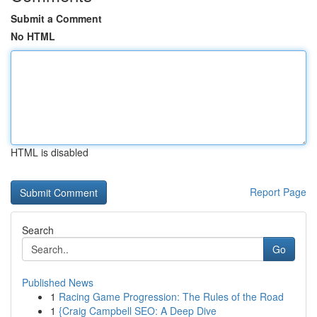
Submit a Comment
No HTML
HTML is disabled
Report Page
Search
Go
Published News
1
Racing Game Progression: The Rules of the Road
1
{Craig Campbell SEO: A Deep Dive