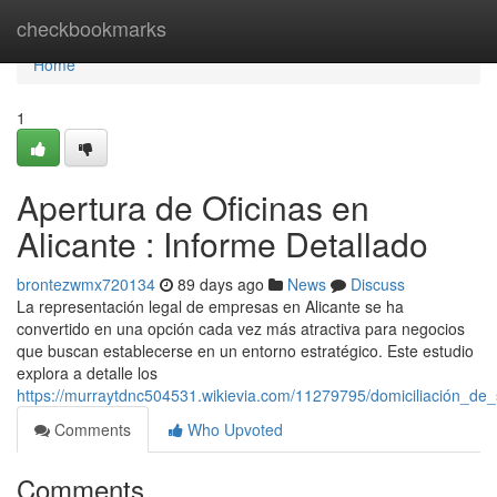
Home
checkbookmarks
Home
1
Apertura de Oficinas en
Alicante : Informe Detallado
brontezwmx720134
89 days ago
News
Discuss
La representación legal de empresas en Alicante se ha
convertido en una opción cada vez más atractiva para negocios
que buscan establecerse en un entorno estratégico. Este estudio
explora a detalle los
https://murraytdnc504531.wikievia.com/11279795/domiciliación_de
Comments
Who Upvoted
Comments