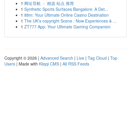
1
网址导航 ： 精选 站点 推荐
1
Synthetic Sports Surfaces Bangalore: A Det...
1
88m: Your Ultimate Online Casino Destination
1
The UK's copyright Scene : Now Experiences & ...
1
ZT777 App: Your Ultimate Gaming Companion
Copyright © 2026 |
Advanced Search
|
Live
|
Tag Cloud
|
Top
Users
| Made with
Kliqqi CMS
|
All RSS Feeds