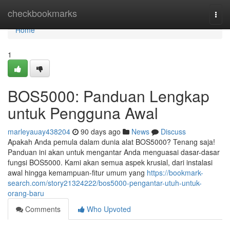
Home
checkbookmarks
Togg
navi
Home
1
BOS5000: Panduan Lengkap
untuk Pengguna Awal
marleyauay438204
90 days ago
News
Discuss
Apakah Anda pemula dalam dunia alat BOS5000? Tenang saja!
Panduan ini akan untuk mengantar Anda menguasai dasar-dasar
fungsi BOS5000. Kami akan semua aspek krusial, dari instalasi
awal hingga kemampuan-fitur umum yang
https://bookmark-
search.com/story21324222/bos5000-pengantar-utuh-untuk-
orang-baru
Comments
Who Upvoted