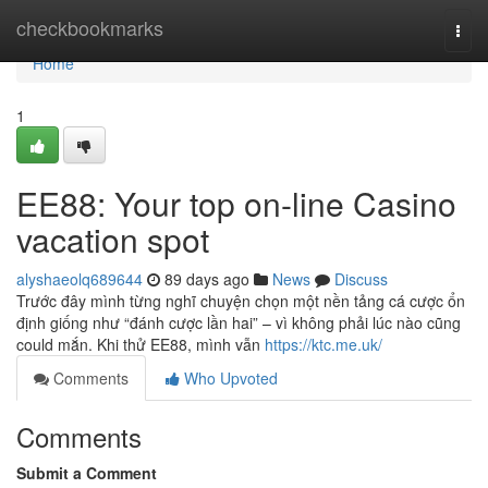
Home
checkbookmarks
Togg
navi
Home
1
EE88: Your top on-line Casino
vacation spot
alyshaeolq689644
89 days ago
News
Discuss
Trước đây mình từng nghĩ chuyện chọn một nền tảng cá cược ổn
định giống như “đánh cược lần hai” – vì không phải lúc nào cũng
could mắn. Khi thử EE88, mình vẫn
https://ktc.me.uk/
Comments
Who Upvoted
Comments
Submit a Comment