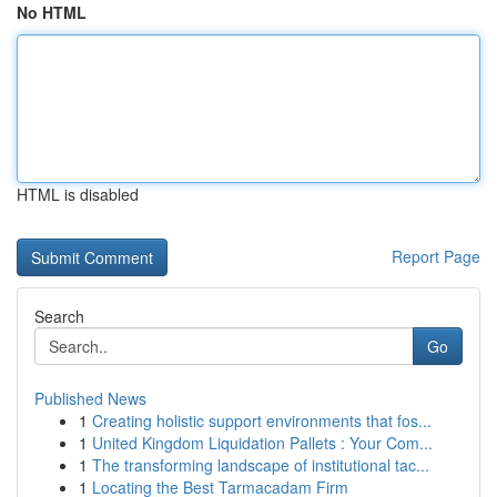
No HTML
HTML is disabled
Report Page
Search
Go
Published News
1
Creating holistic support environments that fos...
1
United Kingdom Liquidation Pallets : Your Com...
1
The transforming landscape of institutional tac...
1
Locating the Best Tarmacadam Firm