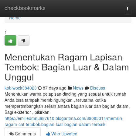
Home
checkbookmarks
Togg
navi
Home
1
Menentukan Ragam Lapisan
Tembok: Bagian Luar & Dalam
Unggul
kobiwock384023
87 days ago
News
Discuss
Menentukan warna pelapisan dinding yang sesuai untuk rumah
Anda bisa tampak membingungkan , terutama ketika
mempertimbangkan selisih antara bagian luar dan bagian dalam.
Bagi eksterior , pikirkan
https://emiliedmnu687610.blogaritma.com/39085314/memilih-
ragam-cat-tembok-bagian-luar-bagian-dalam-terbaik
Comments
Who Upvoted