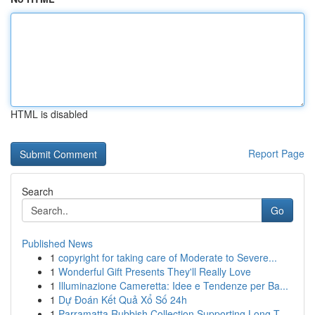
HTML is disabled
Report Page
Search
Go
Published News
1
copyright for taking care of Moderate to Severe...
1
Wonderful Gift Presents They'll Really Love
1
Illuminazione Cameretta: Idee e Tendenze per Ba...
1
Dự Đoán Kết Quả Xổ Số 24h
1
Parramatta Rubbish Collection Supporting Long T...