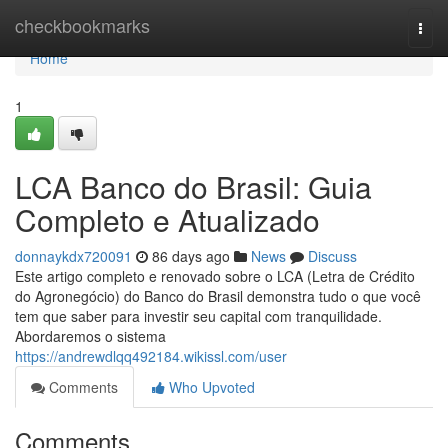
Home
checkbookmarks
Togg
navi
Home
1
LCA Banco do Brasil: Guia
Completo e Atualizado
donnaykdx720091
86 days ago
News
Discuss
Este artigo completo e renovado sobre o LCA (Letra de Crédito
do Agronegócio) do Banco do Brasil demonstra tudo o que você
tem que saber para investir seu capital com tranquilidade.
Abordaremos o sistema
https://andrewdlqq492184.wikissl.com/user
Comments
Who Upvoted
Comments