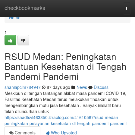
Home
checkbookmarks
Togg
navi
Home
1
RSUD Medan: Peningkatan
Bantuan Kesehatan di Tengah
Pandemi Pandemi
shaniapclm784947
87 days ago
News
Discuss
Meskipun di tengah tantangan akibat masa pandemi COVID-19,
Fasilitas Kesehatan Medan terus melakukan tindakan untuk
mengembangkan mutu jasa kesehatan . Banyak inisiatif baru
telah diluncurkan untuk
https://saadtsvl463350.izrablog.com/41610567/rsud-medan-
peningkatan-pelayanan-kesehatan-di-tengah-pandemi-pandemi
Comments
Who Upvoted