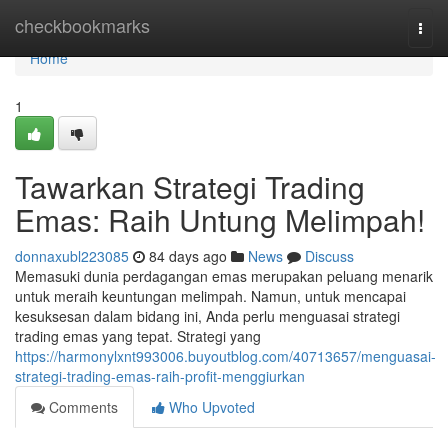
Home
checkbookmarks
Togg
navi
Home
1
Tawarkan Strategi Trading
Emas: Raih Untung Melimpah!
donnaxubl223085
84 days ago
News
Discuss
Memasuki dunia perdagangan emas merupakan peluang menarik
untuk meraih keuntungan melimpah. Namun, untuk mencapai
kesuksesan dalam bidang ini, Anda perlu menguasai strategi
trading emas yang tepat. Strategi yang
https://harmonylxnt993006.buyoutblog.com/40713657/menguasai-
strategi-trading-emas-raih-profit-menggiurkan
Comments
Who Upvoted