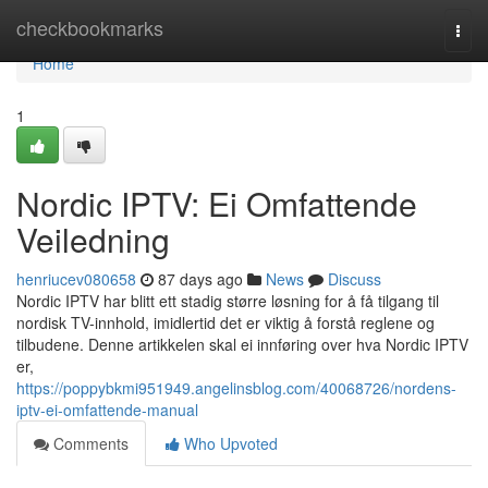
Home
checkbookmarks
Togg
navi
Home
1
Nordic IPTV: Ei Omfattende
Veiledning
henriucev080658
87 days ago
News
Discuss
Nordic IPTV har blitt ett stadig større løsning for å få tilgang til
nordisk TV-innhold, imidlertid det er viktig å forstå reglene og
tilbudene. Denne artikkelen skal ei innføring over hva Nordic IPTV
er,
https://poppybkmi951949.angelinsblog.com/40068726/nordens-
iptv-ei-omfattende-manual
Comments
Who Upvoted