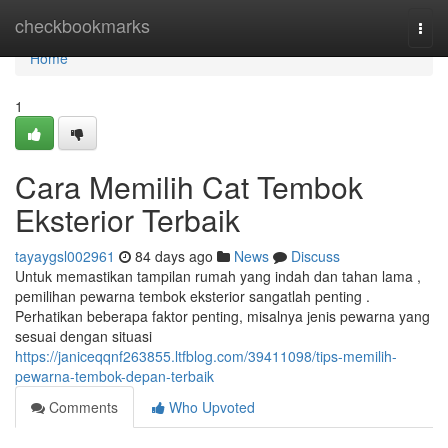
Home
checkbookmarks
Togg
navi
Home
1
Cara Memilih Cat Tembok
Eksterior Terbaik
tayaygsl002961
84 days ago
News
Discuss
Untuk memastikan tampilan rumah yang indah dan tahan lama ,
pemilihan pewarna tembok eksterior sangatlah penting .
Perhatikan beberapa faktor penting, misalnya jenis pewarna yang
sesuai dengan situasi
https://janiceqqnf263855.ltfblog.com/39411098/tips-memilih-
pewarna-tembok-depan-terbaik
Comments
Who Upvoted