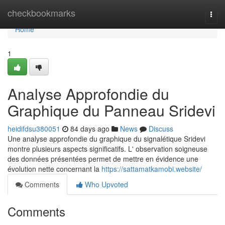
Home
checkbookmarks
Togg
navi
Home
1
Analyse Approfondie du
Graphique du Panneau Sridevi
heidifdsu380051
84 days ago
News
Discuss
Une analyse approfondie du graphique du signalétique Sridevi
montre plusieurs aspects significatifs. L' observation soigneuse
des données présentées permet de mettre en évidence une
évolution nette concernant la
https://sattamatkamobi.website/
Comments
Who Upvoted
Comments