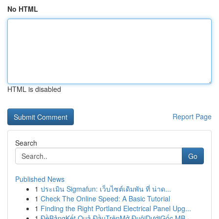
No HTML
HTML is disabled
Report Page
Search
Go
Published News
1
ประเมิน Sigmafun: เว็บไซต์เดิมพัน ที่ น่าด...
1
Check The Online Speed: A Basic Tutorial
1
Finding the Right Portland Electrical Panel Upg...
1
ĐềBảngKết Quả ĐầuTrênMở ĐuôiDướiGốc MB ·