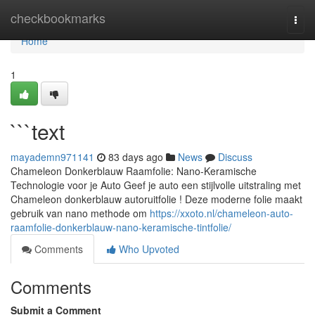
Home
checkbookmarks
Togg
navi
Home
1
```text
mayademn971141
83 days ago
News
Discuss
Chameleon Donkerblauw Raamfolie: Nano-Keramische
Technologie voor je Auto Geef je auto een stijlvolle uitstraling met
Chameleon donkerblauw autoruitfolie ! Deze moderne folie maakt
gebruik van nano methode om
https://xxoto.nl/chameleon-auto-
raamfolie-donkerblauw-nano-keramische-tintfolie/
Comments
Who Upvoted
Comments
Submit a Comment