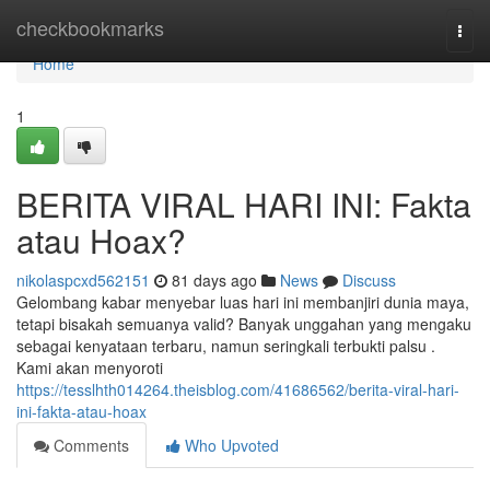
Home
checkbookmarks
Togg
navi
Home
1
BERITA VIRAL HARI INI: Fakta
atau Hoax?
nikolaspcxd562151
81 days ago
News
Discuss
Gelombang kabar menyebar luas hari ini membanjiri dunia maya,
tetapi bisakah semuanya valid? Banyak unggahan yang mengaku
sebagai kenyataan terbaru, namun seringkali terbukti palsu .
Kami akan menyoroti
https://tesslhth014264.theisblog.com/41686562/berita-viral-hari-
ini-fakta-atau-hoax
Comments
Who Upvoted