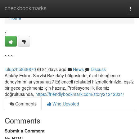
Home
checkbookmarks
Togg
navi
Home
1
```
lulupzhb849870
81 days ago
News
Discuss
Ataköy Eskort Servisi Bakırköy bölgesinde, özel bir eğlence
deneyim mi arıyorsunuz? Eğlenceli refakatçi hizmetlerimizle, eşsiz
bir gece geçirmeniz için hazırız. Profesyonellik ilkemiz
doğrultusunda,
https://friendlybookmark.com/story21242334/
Comments
Who Upvoted
Comments
Submit a Comment
No HTML