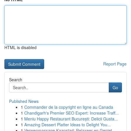
HTML is disabled
Report Page
Search
Go
Published News
1
Commander de la copyright en ligne au Canada
1
Chandigarh's Premier SEO Expert: Increase Traff...
1
Meniu Happy Restaurant București: Delicii Gusta...
1
Amazing Dessert Platter Ideas to Delight You...
1
Verwenmassage Kaapstad: Relaxeer en Geniet