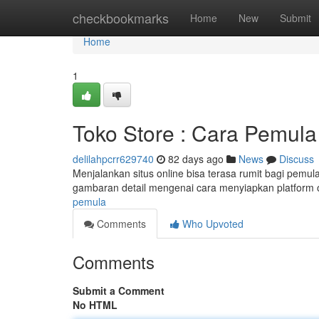
Home
checkbookmarks
Home
New
Submit
Home
1
Toko Store : Cara Pemula
delilahpcrr629740
82 days ago
News
Discuss
Menjalankan situs online bisa terasa rumit bagi pemu
gambaran detail mengenai cara menyiapkan platform on
pemula
Comments
Who Upvoted
Comments
Submit a Comment
No HTML