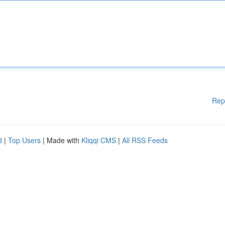
Rep
d
|
Top Users
| Made with
Kliqqi CMS
|
All RSS Feeds