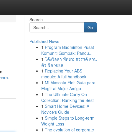
Search
Go
Published News
1
Program Badminton Pusat
Komuniti Gombak: Pandu...
1
โค้งวิลล่า พัทยา: สวรรค์ ส่วน
ตัว ชิด ทะเล
1
Replacing Your ABS
an
module: A full handbook
cara-
1
Mi Mascota Fiel: Guía para
Elegir al Mejor Amigo
1
The Ultimate Carry On
Collection: Ranking the Best
1
Smart Home Devices: A
Novice's Guide
1
Simple Steps to Long-term
Weight Loss
1
The evolution of corporate