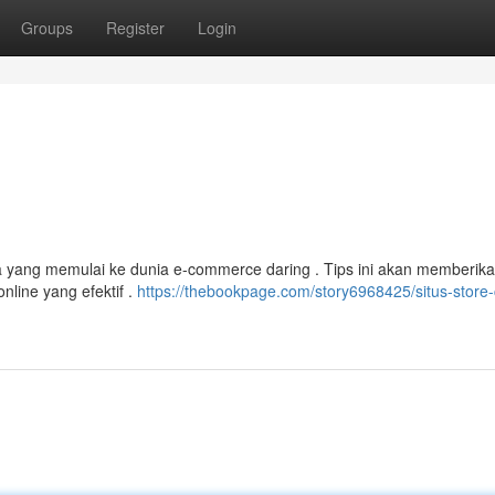
Groups
Register
Login
la yang memulai ke dunia e-commerce daring . Tips ini akan memberik
line yang efektif .
https://thebookpage.com/story6968425/situs-store-