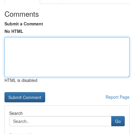
Comments
Submit a Comment
No HTML
HTML is disabled
Report Page
Search
Go