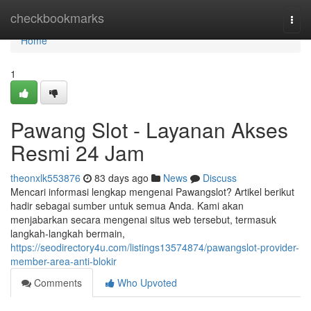
Home
checkbookmarks
Togg
navi
Home
1
Pawang Slot - Layanan Akses
Resmi 24 Jam
theonxlk553876
83 days ago
News
Discuss
Mencari informasi lengkap mengenai Pawangslot? Artikel berikut
hadir sebagai sumber untuk semua Anda. Kami akan
menjabarkan secara mengenai situs web tersebut, termasuk
langkah-langkah bermain,
https://seodirectory4u.com/listings13574874/pawangslot-provider-
member-area-anti-blokir
Comments
Who Upvoted