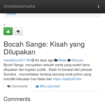
Home
checkbookmarks
Togg
navi
Home
1
Bocah Sange: Kisah yang
Dilupakan
maciekoxx327189
82 days ago
News
Discuss
Bocah Sange, merupakan sebuah cerita yang sudah lama
dilupakan dari ingatan publik . Kisah ini berasal dari pelosok
Sumatra , menceritakan tentang seorang anak pohon yang
memiliki kekuatan luar biasa dan
https://solply99.live/
Comments
Who Upvoted
Comments