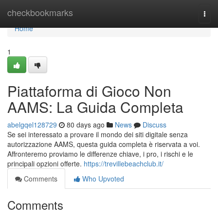
Home
checkbookmarks
Togg
navi
Home
1
Piattaforma di Gioco Non
AAMS: La Guida Completa
abelgqel128729
80 days ago
News
Discuss
Se sei interessato a provare il mondo dei siti digitale senza
autorizzazione AAMS, questa guida completa è riservata a voi.
Affronteremo proviamo le differenze chiave, i pro, i rischi e le
principali opzioni offerte.
https://trevillebeachclub.it/
Comments
Who Upvoted
Comments