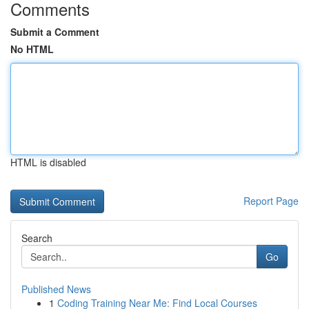
Comments
Submit a Comment
No HTML
HTML is disabled
Report Page
Search
Go
Published News
1
Coding Training Near Me: Find Local Courses