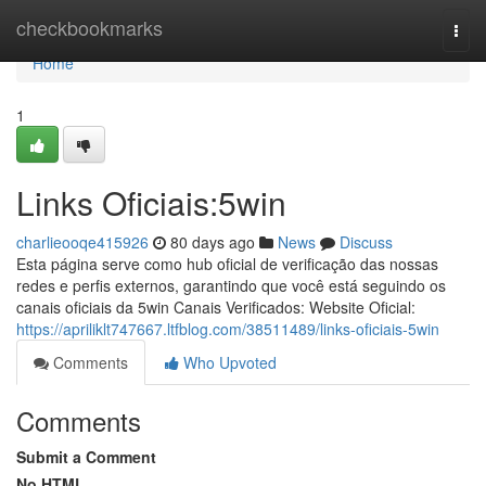
Home
checkbookmarks
Togg
navi
Home
1
Links Oficiais:5win
charlieooqe415926
80 days ago
News
Discuss
Esta página serve como hub oficial de verificação das nossas
redes e perfis externos, garantindo que você está seguindo os
canais oficiais da 5win Canais Verificados: Website Oficial:
https://apriliklt747667.ltfblog.com/38511489/links-oficiais-5win
Comments
Who Upvoted
Comments
Submit a Comment
No HTML