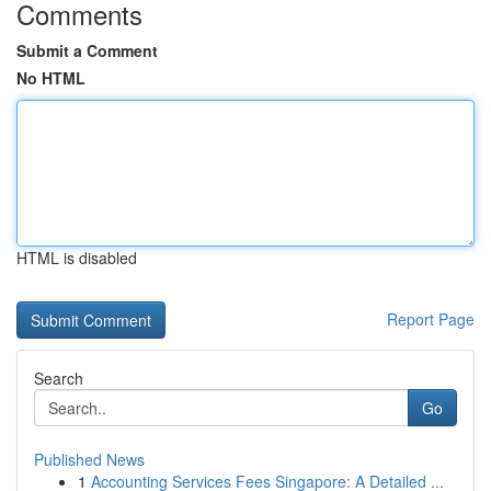
Comments
Submit a Comment
No HTML
HTML is disabled
Report Page
Search
Go
Published News
1
Accounting Services Fees Singapore: A Detailed ...