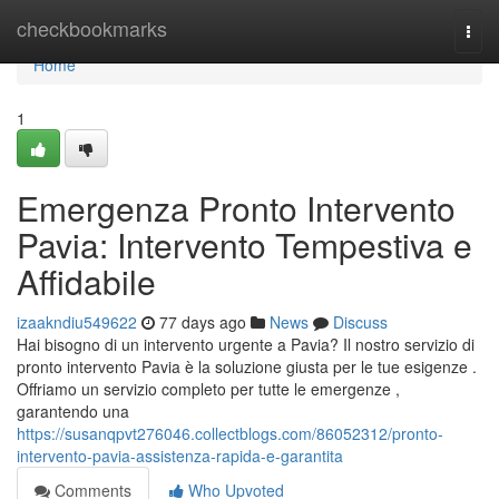
Home
checkbookmarks
Togg
navi
Home
1
Emergenza Pronto Intervento
Pavia: Intervento Tempestiva e
Affidabile
izaakndiu549622
77 days ago
News
Discuss
Hai bisogno di un intervento urgente a Pavia? Il nostro servizio di
pronto intervento Pavia è la soluzione giusta per le tue esigenze .
Offriamo un servizio completo per tutte le emergenze ,
garantendo una
https://susanqpvt276046.collectblogs.com/86052312/pronto-
intervento-pavia-assistenza-rapida-e-garantita
Comments
Who Upvoted