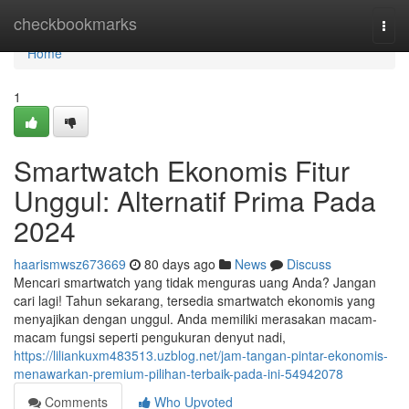
Home
checkbookmarks
Togg
navi
Home
1
Smartwatch Ekonomis Fitur
Unggul: Alternatif Prima Pada
2024
haarismwsz673669
80 days ago
News
Discuss
Mencari smartwatch yang tidak menguras uang Anda? Jangan
cari lagi! Tahun sekarang, tersedia smartwatch ekonomis yang
menyajikan dengan unggul. Anda memiliki merasakan macam-
macam fungsi seperti pengukuran denyut nadi,
https://liliankuxm483513.uzblog.net/jam-tangan-pintar-ekonomis-
menawarkan-premium-pilihan-terbaik-pada-ini-54942078
Comments
Who Upvoted