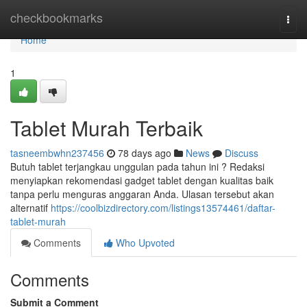
Home
checkbookmarks
Togg
navi
Home
1
Tablet Murah Terbaik
tasneembwhn237456
78 days ago
News
Discuss
Butuh tablet terjangkau unggulan pada tahun ini ? Redaksi
menyiapkan rekomendasi gadget tablet dengan kualitas baik
tanpa perlu menguras anggaran Anda. Ulasan tersebut akan
alternatif
https://coolbizdirectory.com/listings13574461/daftar-
tablet-murah
Comments
Who Upvoted
Comments
Submit a Comment