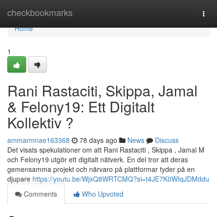
Home
checkbookmarks
Togg
navi
Home
1
Rani Rastaciti, Skippa, Jamal
& Felony19: Ett Digitalt
Kollektiv ?
ammarmnae163368
78 days ago
News
Discuss
Det visats spekulationer om att Rani Rastaciti , Skippa , Jamal M
och Felony19 utgör ett digitalt nätverk. En del tror att deras
gemensamma projekt och närvaro på plattformar tyder på en
djupare
https://youtu.be/WjxQ8WRTCMQ?si=t4JE7K0WIqJDMddu
Comments
Who Upvoted