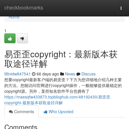
Home
checkbookmarks
Togg
navi
Home
1
易歪歪copyright：最新版本获
取途径详解
lillinidw847541
66 days ago
News
Discuss
想要copyright最新客户端的易歪歪？下方为您详细地介绍几种主要
的方法。您能访问官网进行copyright操作，一般能够提供最稳定的
copyright源。另外，某些知名软件平台也拥有了
https://maesqfw433873.topbloghub.com/48192430/易歪歪
copyright-最新版本获取途径详解
Comments
Who Upvoted
Comments