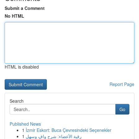
Submit a Comment
No HTML
HTML is disabled
Report Page
Search
Go
Published News
1
İzmir Eskort: Buca Çevresindeki Seçenekler
1
رقية الأعضاء: شرح وافٍ وسهل