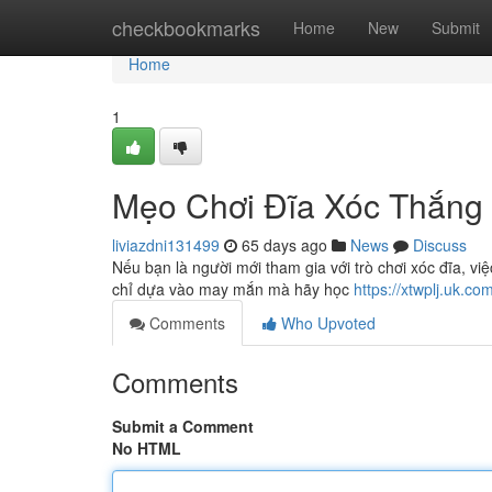
Home
checkbookmarks
Home
New
Submit
Home
1
Mẹo Chơi Đĩa Xóc Thắng
liviazdni131499
65 days ago
News
Discuss
Nếu bạn là người mới tham gia với trò chơi xóc đĩa, vi
chỉ dựa vào may mắn mà hãy học
https://xtwplj.uk.co
Comments
Who Upvoted
Comments
Submit a Comment
No HTML