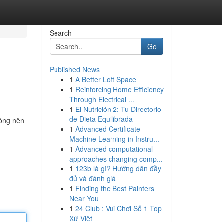
Search
Go
Published News
1
A Better Loft Space
1
Reinforcing Home Efficiency
Through Electrical ...
1
El Nutrición 2: Tu Directorio
de Dieta Equilibrada
hông nên
1
Advanced Certificate
Machine Learning in Instru...
1
Advanced computational
approaches changing comp...
1
123b là gì? Hướng dẫn đầy
đủ và đánh giá
1
Finding the Best Painters
Near You
1
24 Club : Vui Chơi Số 1 Top
Xứ Việt